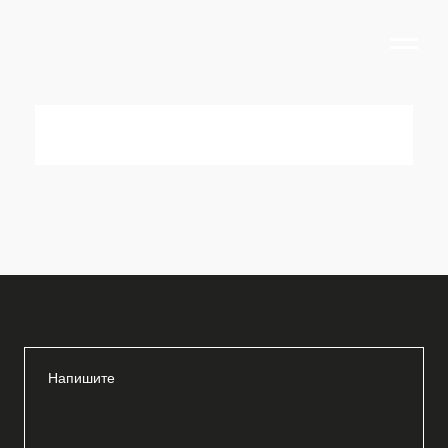
Напишите
audit@agro-rst.ru